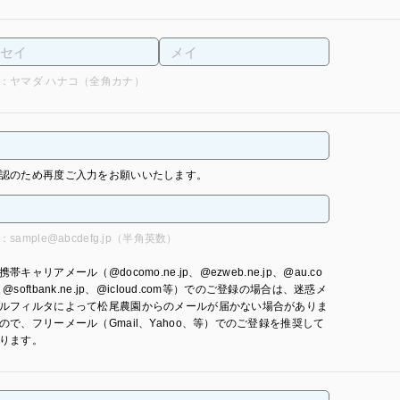
：ヤマダ ハナコ（全角カナ）
認のため再度ご入力をお願いいたします。
：sample@abcdefg.jp（半角英数）
携帯キャリアメール（@docomo.ne.jp、@ezweb.ne.jp、@au.co
､@softbank.ne.jp、@icloud.com等）でのご登録の場合は、迷惑メ
ルフィルタによって松尾農園からのメールが届かない場合がありま
ので、フリーメール（Gmail、Yahoo、等）でのご登録を推奨して
ります。