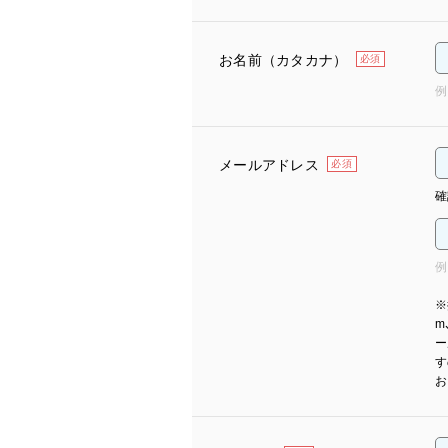
お名前（カタカナ）
必須
例
メールアドレス
必須
確
例
※
m
ー
す
お