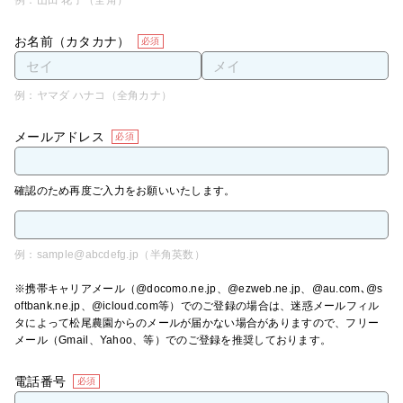
例：山田 花子（全角）
お名前（カタカナ）
必須
例：ヤマダ ハナコ（全角カナ）
メールアドレス
必須
確認のため再度ご入力をお願いいたします。
例：sample@abcdefg.jp（半角英数）
※携帯キャリアメール（@docomo.ne.jp、@ezweb.ne.jp、@au.com､@s
oftbank.ne.jp、@icloud.com等）でのご登録の場合は、迷惑メールフィル
タによって松尾農園からのメールが届かない場合がありますので、フリー
メール（Gmail、Yahoo、等）でのご登録を推奨しております。
電話番号
必須